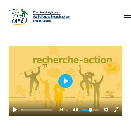
PLAY
04:13